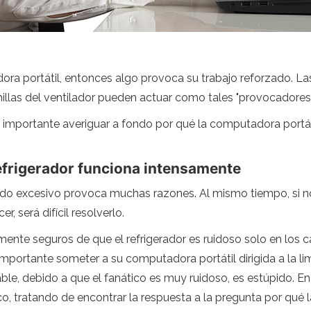
dora portátil, entonces algo provoca su trabajo reforzado. Las
illas del ventilador pueden actuar como tales "provocadores"
 importante averiguar a fondo por qué la computadora portáti
refrigerador funciona intensamente
uido excesivo provoca muchas razones. Al mismo tiempo, si n
, será difícil resolverlo.
mente seguros de que el refrigerador es ruidoso solo en los
mportante someter a su computadora portátil dirigida a la l
e, debido a que el fanático es muy ruidoso, es estúpido. En e
o, tratando de encontrar la respuesta a la pregunta por qué