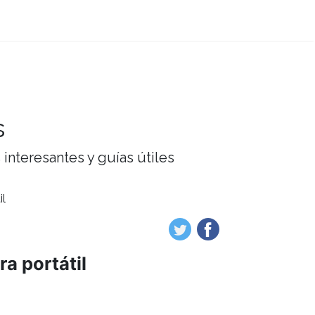
s
interesantes y guías útiles
il
a portátil