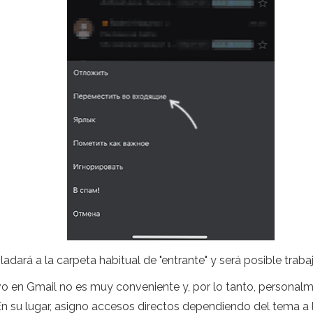
ladará a la carpeta habitual de "entrante" y será posible tra
vo en Gmail no es muy conveniente y, por lo tanto, personalme
En su lugar, asigno accesos directos dependiendo del tema a la