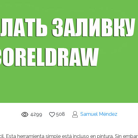
4299
508
Samuel Méndez
cil. Esta herramienta simple está incluso en pintura. Sin em