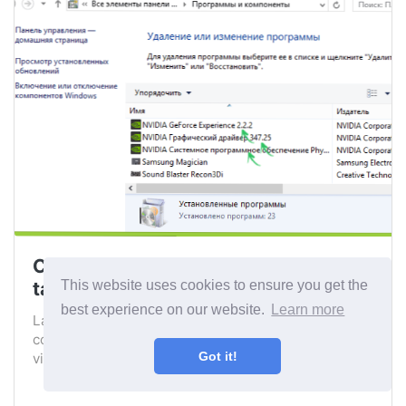
Cómo eliminar los controladores de
tarjetas de video Nvidia, AMD o Intel
This website uses cookies to ensure you get the
best experience on our website.
Learn more
Las instrucciones muestran cómo eliminar
completamente los controladores de la tarjeta de
Got it!
video de l...