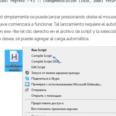
160) regreso !^F2 :: ChangeResolution (1920, 1080) retur
ipt simplemente se puede lanzar presionando doble el mouse
clave comenzará a funcionar. Tal lanzamiento requiere el au
n exe -file (el clic derecho en el archivo de script y la selecc
lo desea, se puede agregar al carga automática.