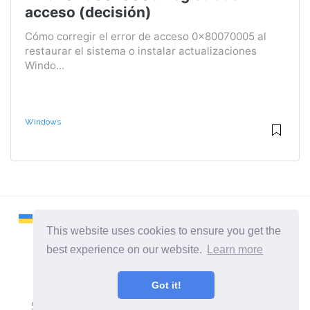
acceso (decisión)
Cómo corregir el error de acceso 0x80070005 al
restaurar el sistema o instalar actualizaciones
Windo...
Windows
This website uses cookies to ensure you get the
best experience on our website.
Learn more
2026 ©
Remontcompa
Got it!
Todas las categorias
Sitio sobre computadoras y sistemas operativos