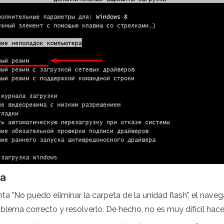
ma
nta "No puedo eliminar la carpeta de la unidad flash", el na
blema correcto y resolverlo. De hecho, no es muy difícil hacer 