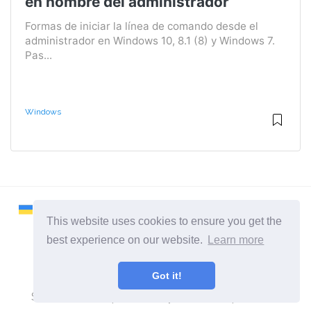
en nombre del administrador
Formas de iniciar la línea de comando desde el
administrador en Windows 10, 8.1 (8) y Windows 7.
Pas...
Windows
This website uses cookies to ensure you get the
best experience on our website.
Learn more
2026 ©
Remontcompa
Got it!
Todas las categorias
Sitio sobre computadoras y sistemas operativos