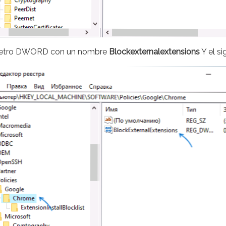
ámetro DWORD con un nombre
Blockexternalextensions
Y el si