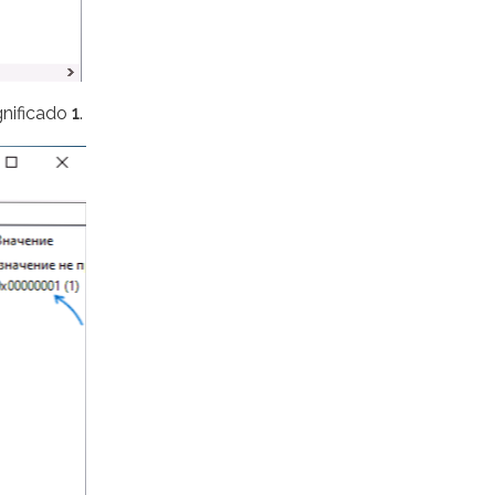
gnificado
1
.