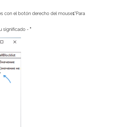
iones con el botón derecho del mouse
1
"Para
u significado -
*