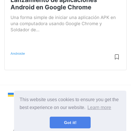
Android en Google Chrome
Una forma simple de iniciar una aplicación APK en
una computadora usando Google Chrome y
Soldador de...
Androide
This website uses cookies to ensure you get the
best experience on our website.
Learn more
2026 ©
Remontcompa
Got it!
Todas las categorias