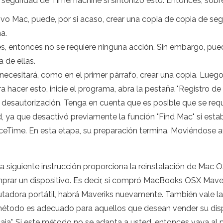
seguridad de Timemachine si sintonizó esto. Entonces, sobr
ivo Mac, puede, por si acaso, crear una copia de copia de se
a.
es, entonces no se requiere ninguna acción. Sin embargo, pued
 de ellas.
necesitará, como en el primer párrafo, crear una copia. Lue
a hacer esto, inicie el programa, abra la pestaña "Registro de
e desautorización. Tenga en cuenta que es posible que se req
ud, ya que desactivó previamente la función "Find Mac" si est
ceTime. En esta etapa, su preparación termina. Moviéndose 
a siguiente instrucción proporciona la reinstalación de Mac OS
prar un dispositivo. Es decir, si compró MacBooks OSX Maveri
utadora portátil, habrá Maveriks nuevamente. También vale l
método es adecuado para aquellos que desean vender su dispo
aja". Si este método no se adapta a usted, entonces vaya al p