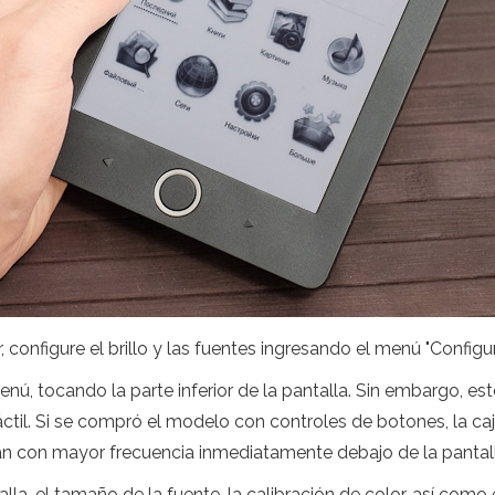
 configure el brillo y las fuentes ingresando el menú "Configu
enú, tocando la parte inferior de la pantalla. Sin embargo, e
ctil. Si se compró el modelo con controles de botones, la caj
an con mayor frecuencia inmediatamente debajo de la pantall
talla, el tamaño de la fuente, la calibración de color, así com