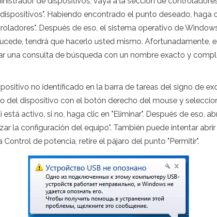
istrador de dispositivos, vaya a la sección de controladores
dispositivos". Habiendo encontrado el punto deseado, haga cl
ntroladores". Después de eso, el sistema operativo de Windows
 sucede, tendrá que hacerlo usted mismo. Afortunadamente, e
ingresar una consulta de búsqueda con un nombre exacto y co
positivo no identificado en la barra de tareas del signo de e
ono del dispositivo con el botón derecho del mouse y seleccio
si está activo, si no, haga clic en "Eliminar". Después de eso, 
zar la configuración del equipo". También puede intentar abri
ontrol de potencia, retire el pájaro del punto "Permitir".