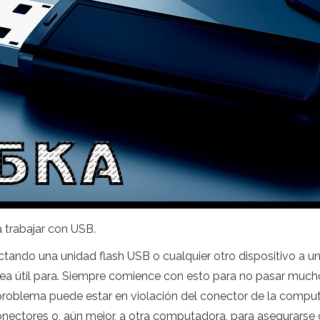
a trabajar con USB.
ctando una unidad flash USB o cualquier otro dispositivo a 
sea útil para. Siempre comience con esto para no pasar mucho 
oblema puede estar en violación del conector de la computad
conectores o, aún mejor, a otra computadora, para asegurarse