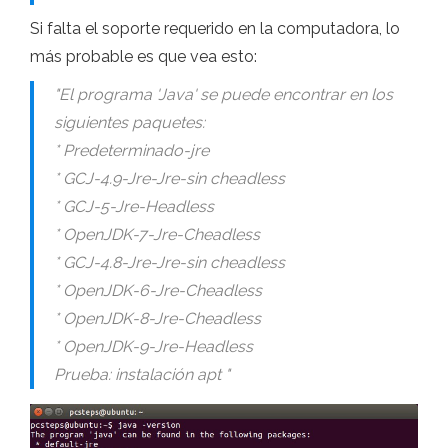
Si falta el soporte requerido en la computadora, lo
más probable es que vea esto:
"El programa 'Java' se puede encontrar en los
siguientes paquetes:
* Predeterminado-jre
* GCJ-4.9-Jre-Jre-sin cheadless
* GCJ-5-Jre-Headless
* OpenJDK-7-Jre-Cheadless
* GCJ-4.8-Jre-Jre-sin cheadless
* OpenJDK-6-Jre-Cheadless
* OpenJDK-8-Jre-Cheadless
* OpenJDK-9-Jre-Headless
Prueba: instalación apt "