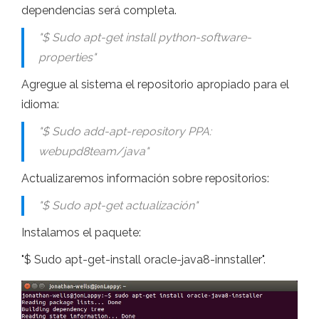
dependencias será completa.
"$ Sudo apt-get install python-software-
properties"
Agregue al sistema el repositorio apropiado para el
idioma:
"$ Sudo add-apt-repository PPA:
webupd8team/java"
Actualizaremos información sobre repositorios:
"$ Sudo apt-get actualización"
Instalamos el paquete:
"$ Sudo apt-get-install oracle-java8-innstaller".