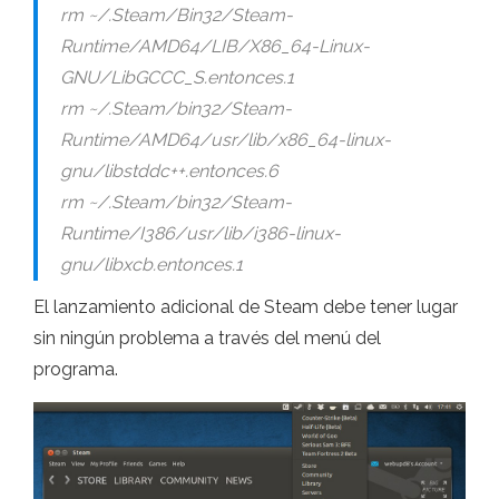
rm ~/.Steam/Bin32/Steam-
Runtime/AMD64/LIB/X86_64-Linux-
GNU/LibGCCC_S.entonces.1
rm ~/.Steam/bin32/Steam-
Runtime/AMD64/usr/lib/x86_64-linux-
gnu/libstddc++.entonces.6
rm ~/.Steam/bin32/Steam-
Runtime/I386/usr/lib/i386-linux-
gnu/libxcb.entonces.1
El lanzamiento adicional de Steam debe tener lugar
sin ningún problema a través del menú del
programa.