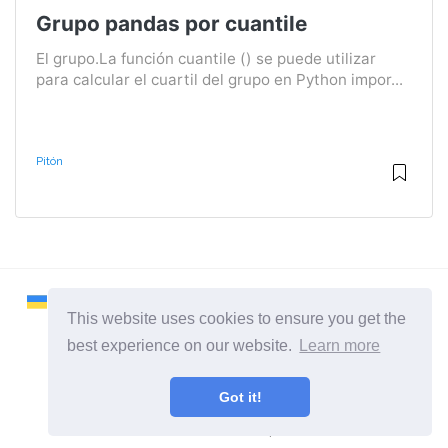
Grupo pandas por cuantile
El grupo.La función cuantile () se puede utilizar
para calcular el cuartil del grupo en Python impor...
Pitón
This website uses cookies to ensure you get the
best experience on our website.
Learn more
2026 ©
Remontcompa
Got it!
Todas las categorias
Un sitio sobre el sistema operativo Linux