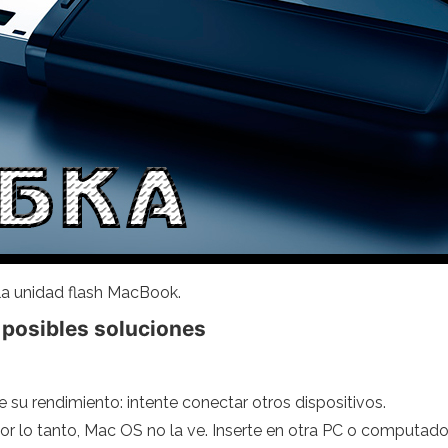
la unidad flash MacBook.
 posibles soluciones
e su rendimiento: intente conectar otros dispositivos.
or lo tanto, Mac OS no la ve. Inserte en otra PC o computador