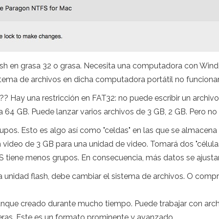
ash en grasa 32 o grasa. Necesita una computadora con Wind
stema de archivos en dicha computadora portátil no funcionar
s?? Hay una restricción en FAT32: no puede escribir un archi
a 64 GB. Puede lanzar varios archivos de 3 GB, 2 GB. Pero no 
upos. Esto es algo así como "celdas" en las que se almacen
 video de 3 GB para una unidad de video. Tomará dos "células"
S tiene menos grupos. En consecuencia, más datos se ajusta
unidad flash, debe cambiar el sistema de archivos. O compr
unque creado durante mucho tiempo. Puede trabajar con arc
ras. Este es un formato prominente y avanzado.