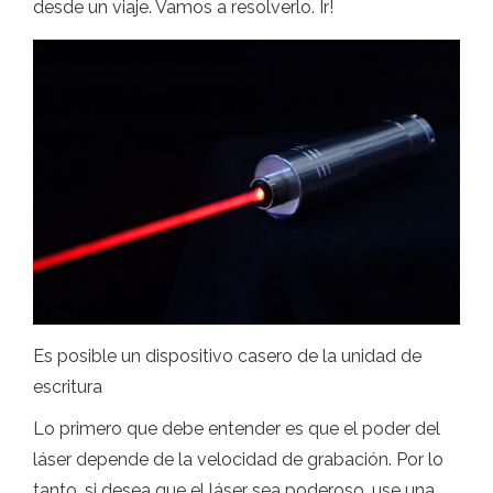
desde un viaje. Vamos a resolverlo. Ir!
Es posible un dispositivo casero de la unidad de
escritura
Lo primero que debe entender es que el poder del
láser depende de la velocidad de grabación. Por lo
tanto, si desea que el láser sea poderoso, use una