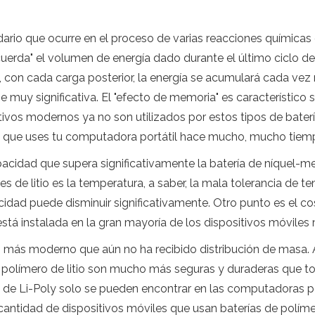
dario que ocurre en el proceso de varias reacciones químicas
ecuerda" el volumen de energía dado durante el último ciclo d
 con cada carga posterior, la energía se acumulará cada vez
 muy significativa. El "efecto de memoria" es característico s
ivos modernos ya no son utilizados por estos tipos de baterí
 que uses tu computadora portátil hace mucho, mucho tiem
capacidad que supera significativamente la batería de níquel
es de litio es la temperatura, a saber, la mala tolerancia de 
acidad puede disminuir significativamente. Otro punto es el 
 está instalada en la gran mayoría de los dispositivos móvile
ipo más moderno que aún no ha recibido distribución de masa. 
e polímero de litio son mucho más seguras y duraderas que t
as de Li-Poly solo se pueden encontrar en las computadoras p
ntidad de dispositivos móviles que usan baterías de polímero 