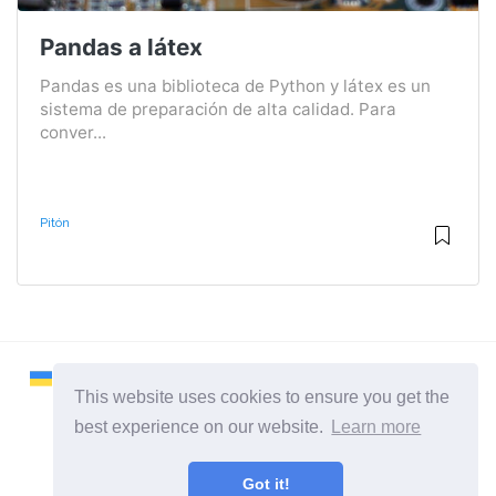
Pandas a látex
Pandas es una biblioteca de Python y látex es un
sistema de preparación de alta calidad. Para
conver...
Pitón
This website uses cookies to ensure you get the
best experience on our website.
Learn more
2026 ©
Remontcompa
Got it!
Todas las categorias