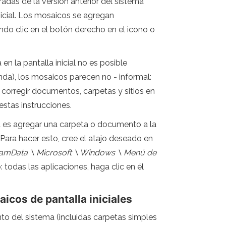
adas de la versión anterior del sistema
nicial. Los mosaicos se agregan
do clic en el botón derecho en el icono o
 la pantalla inicial no es posible
nda), los mosaicos parecen no - informal:
corregir documentos, carpetas y sitios en
estas instrucciones.
ea es agregar una carpeta o documento a la
 Para hacer esto, cree el atajo deseado en
ramData \ Microsoft \ Windows \ Menú de
: todas las aplicaciones, haga clic en él
icos de pantalla iniciales
nto del sistema (incluidas carpetas simples