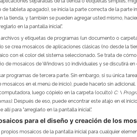
aplicaciones separadas de la tienda o etiquetas simples, migr
e tableta apagado), se inicia la parte correcta de la parte i
n la tienda, y también se pueden agregar usted mismo, hacien
larlo en la pantalla inicial".
 archivos y etiquetas de programas (un documento o carpeta en
 se crea mosaicos de aplicaciones clásicas (no desde la tie
ico con el color del sistema seleccionado. Se trata de cómo 
seño de mosaicos de Windows 10 individuales y se discutirá en 
sar programas de tercera parte. Sin embargo, si su única tar
 mosaicos en el menú de inicio), puede hacerlo sin adicional.
la computadora, luego cópielo en la carpeta (oculto)
C: \ Prog
ramas)
. Después de eso, puede encontrar este atajo en el inicio
í para "arreglarlo en la pantalla inicial".
saicos para el diseño y creación de los mosa
 propios mosaicos de la pantalla inicial para cualquier eleme