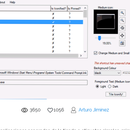
3650
1056
Arturo Jimínez