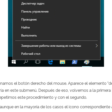
sionamos el botón derecho del mouse. Aparece el elemento "des
ría en este submenú. Después de eso, volvemos a la primera
Repetimos este procedimiento y con el segundo.
 aunque en la mayoría de los casos el icono correspondiente 