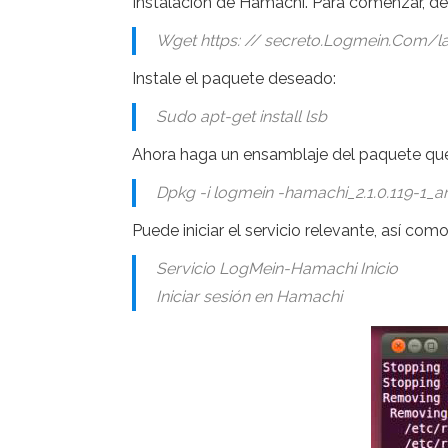
Instalación de Hamachi. Para comenzar, desc
Wget https: // secreto.Logmein.Com/l
Instale el paquete deseado:
Sudo apt-get install lsb
Ahora haga un ensamblaje del paquete qu
Dpkg -i logmein -hamachi_2.1.0.119-1
Puede iniciar el servicio relevante, así com
Servicio LogMein-Hamachi Inicio
Iniciar sesión en Hamachi