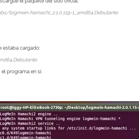
argue el paquete del sitio oficial:
abs/logmein-hamachi_2.1.0.119-1_amd64.Debutante
e estaba cargado:
_amd64.Debutante
o el programa en sí: