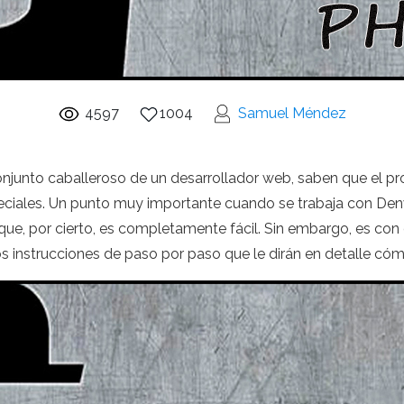
4597
1004
Samuel Méndez
njunto caballeroso de un desarrollador web, saben que el p
iales. Un punto muy importante cuando se trabaja con Denw
, que, por cierto, es completamente fácil. Sin embargo, es co
 instrucciones de paso por paso que le dirán en detalle có