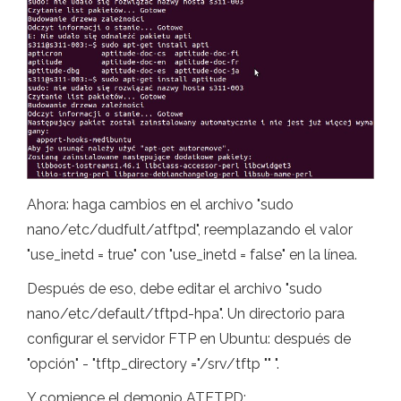
Ahora: haga cambios en el archivo "sudo
nano/etc/dudfult/atftpd", reemplazando el valor
"use_inetd = true" con "use_inetd = false" en la línea.
Después de eso, debe editar el archivo "sudo
nano/etc/default/tftpd-hpa". Un directorio para
configurar el servidor FTP en Ubuntu: después de
"opción" - "tftp_directory ="/srv/tftp "" ".
Y comience el demonio ATFTPD: