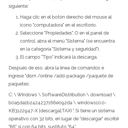
siguiente:
Haga clic en el botón derecho del mouse al
icono "computadora" en el escritorio.
Seleccione "Propiedades". O en el panel de
control, abra el menú "Sistema" (se encuentra
en la categoría "Sistema y seguridad").
El campo "Tipo" indicará la descarga.
Después de eso, abra la línea de comandos e
ingrese "dism /online /add-package /paquete de
paquetes:
C: \ Windows \ SoftwareDistribution \ download \
b0a5da1b2424237166e092da \ windows10.0-
KB3122947-X [descarga].TAXI ". Si tiene un sistema
operativo con 32 bits, en lugar de "descargar" escribir
"86", si con 64 bits, sustituto "64".