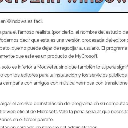
en Windows es fácil.
ara el famoso realista (por cierto, el nombre del estudio de
odemos decir que esta es una versión procesada del editor de 
lbato, que no puede dejar de regocijar al usuario. El program
tamente que este es un producto de MyCrosoft.
olo es inferior a Mouveter, sino que también lo supera signif
con los editores para la instalación y los servicios públicos
a campaña con amigos con música hermosa con transiciones 
argar el archivo de instalación del programa en su computa
io web oficial de Microsoft. Vale la pena señalar que necesit
ones en el tercer párrafo.
stalación cargado en nombre del administrador.