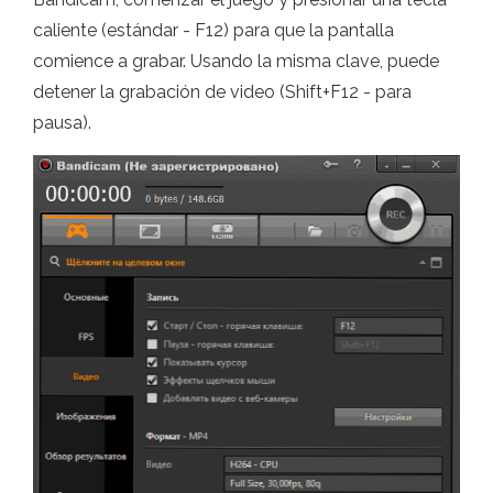
caliente (estándar - F12) para que la pantalla
comience a grabar. Usando la misma clave, puede
detener la grabación de video (Shift+F12 - para
pausa).